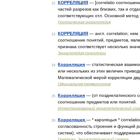
КОРРЕЛЯЦИЯ
— [correlatio соотношени
22
частей разрезов как близких, так и от
соответствующих отл. Основной метод 
Геологическая энциклопедия
КОРРЕЛЯЦИЯ
— англ. correlation; нем
23
соотношение понятий, предметов, явле
признака соответствует несколько знач
Энциклопедия социологии
Корреляция
— статистическая взаимос
24
или нескольких из этих величин привод
Математической мерой корреляции дву
Официальная терминология
Корреляция
— (от позднелатинского co
25
соотношение предметов или понятий
Иллюстрированный энциклопедический сло
Корреляция
— * карэляцыя * correlati
26
согласованность строения и функций ра
систем), что обеспечивает поддержани
Генетика. Энциклопедический словарь