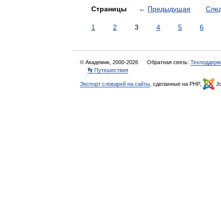
Страницы
←
Предыдущая
Сле
1
2
3
4
5
6
© Академик, 2000-2026
Обратная связь:
Техподдерж
👣 Путешествия
Экспорт словарей на сайты
, сделанные на PHP,
Jo