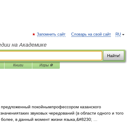
Запомнить сайт
Словарь на свой сайт
RU
едии на Академике
Найти!
Книги
Игры ⚽
ин, предложенный покойнымпрофессором казанского
значениятаких звуковых чередований (в области одного и того
 более, в данный момент жизни языка,&#8230; …