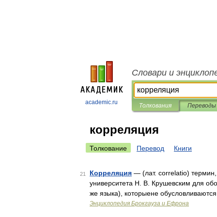
Словари и энциклоп
academic.ru
Толкования
Переводы
корреляция
Толкование
Перевод
Книги
Корреляция
— (лат. correlatio) терм
21
университета Н. В. Крушевским для обо
же языка), которыене обусловливаются
Энциклопедия Брокгауза и Ефрона