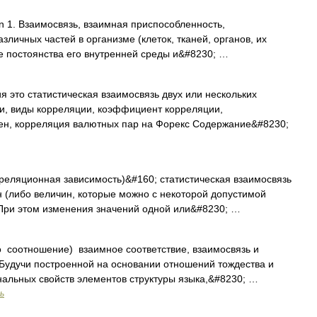
ion 1. Взаимосвязь, взаимная приспособленность,
зличных частей в организме (клеток, тканей, органов, их
е постоянства его внутренней среды и&#8230; …
я это статистическая взаимосвязь двух или нескольких
и, виды корреляции, коэффициент корреляции,
ен, корреляция валютных пар на Форекс Содержание&#8230;
еляционная зависимость)&#160; статистическая взаимосвязь
н (либо величин, которые можно с некоторой допустимой
 При этом изменения значений одной или&#8230; …
io соотношение) взаимное соответствие, взаимосвязь и
Будучи построенной на основании отношений тождества и
альных свойств элементов структуры языка,&#8230; …
ь