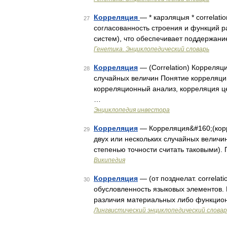
Корреляция
— * карэляцыя * correlat
27
согласованность строения и функций ра
систем), что обеспечивает поддержани
Генетика. Энциклопедический словарь
Корреляция
— (Correlation) Корреляци
28
случайных величин Понятие корреляци
корреляционный анализ, корреляция ц
…
Энциклопедия инвестора
Корреляция
— Корреляция&#160;(корр
29
двух или нескольких случайных величи
степенью точности считать таковыми).
Википедия
Корреляция
— (от позднелат. correlat
30
обусловленность языковых элементов. 
различия материальных либо функцион
Лингвистический энциклопедический словар