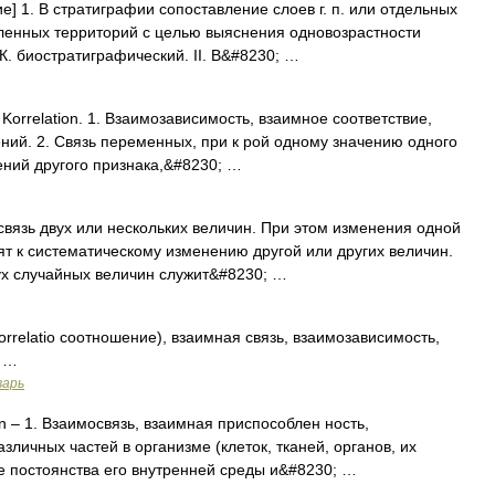
е] 1. В стратиграфии сопоставление слоев г. п. или отдельных
даленных территорий с целью выяснения одновозрастности
К. биостратиграфический. II. В&#8230; …
. Korrelation. 1. Взаимозависимость, взаимное соответствие,
ний. 2. Связь переменных, при к рой одному значению одного
ений другого признака,&#8230; …
вязь двух или нескольких величин. При этом изменения одной
ят к систематическому изменению другой или других величин.
х случайных величин служит&#8230; …
rrelatio соотношение), взаимная связь, взаимозависимость,
. …
варь
on – 1. Взаимосвязь, взаимная приспособлен ность,
зличных частей в организме (клеток, тканей, органов, их
е постоянства его внутренней среды и&#8230; …