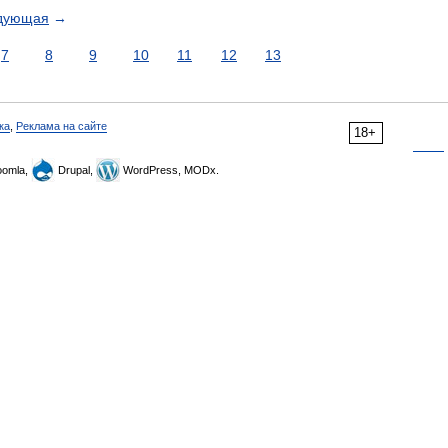
дующая
→
7
8
9
10
11
12
13
ка
,
Реклама на сайте
18+
omla,
Drupal,
WordPress, MODx.